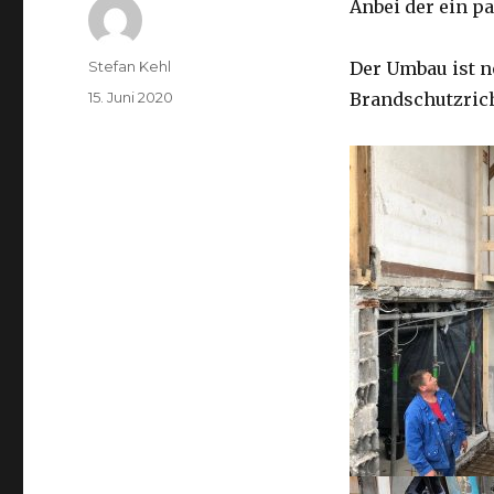
Anbei der ein p
Autor
Stefan Kehl
Der Umbau ist n
Veröffentlicht
15. Juni 2020
Brandschutzrich
am