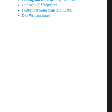
Der Scha[r]?fre[ui]ter
Hüttenöffnung zum 21.05.2021
Das Winterrätsel