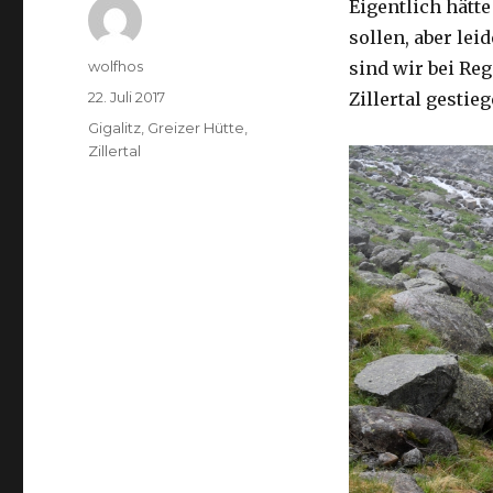
Eigentlich hätte
sollen, aber lei
Autor
wolfhos
sind wir bei Re
Veröffentlicht
22. Juli 2017
Zillertal gestieg
am
Schlagwörter
Gigalitz
,
Greizer Hütte
,
Zillertal