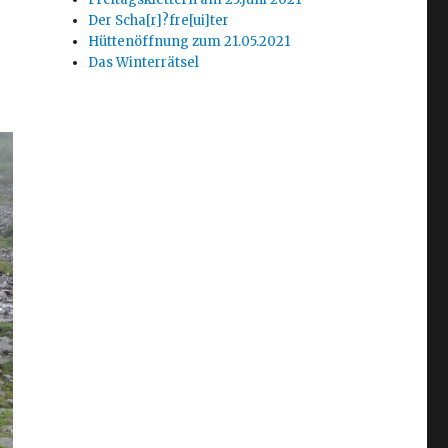
Der Scha[r]?fre[ui]ter
Hüttenöffnung zum 21.05.2021
Das Winterrätsel